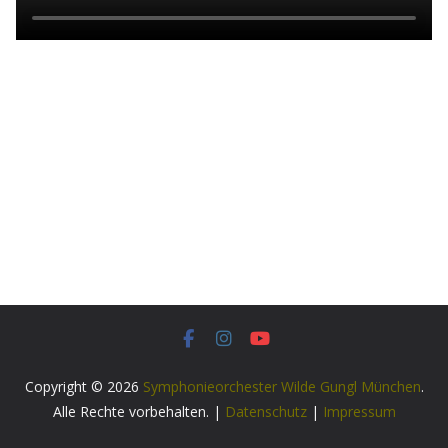
Copyright © 2026
Symphonieorchester Wilde Gungl München
.
Alle Rechte vorbehalten. |
Datenschutz
|
Impressum